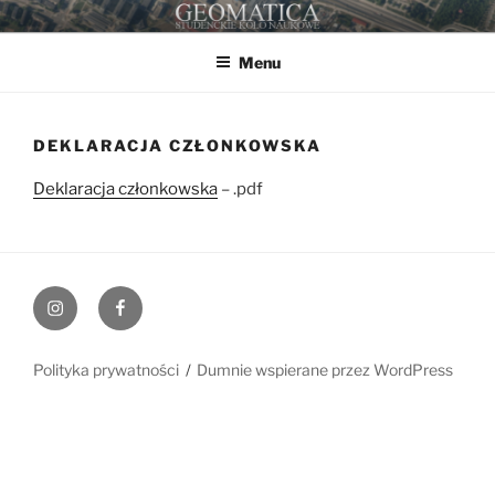
Przejdź
GEOMATICA
STUDENCKIE KOŁO NAUKOWE
do
Menu
treści
DEKLARACJA CZŁONKOWSKA
Deklaracja członkowska
– .pdf
Instagram
Facebook
Polityka prywatności
Dumnie wspierane przez WordPress