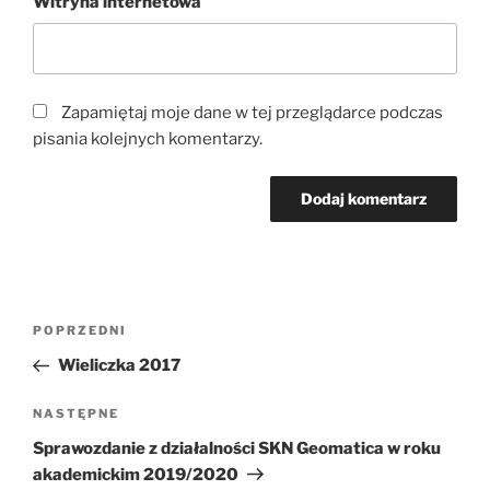
Witryna internetowa
Zapamiętaj moje dane w tej przeglądarce podczas
pisania kolejnych komentarzy.
Nawigacja
Poprzedni
POPRZEDNI
wpisu
wpis
Wieliczka 2017
Następny
NASTĘPNE
wpis
Sprawozdanie z działalności SKN Geomatica w roku
akademickim 2019/2020