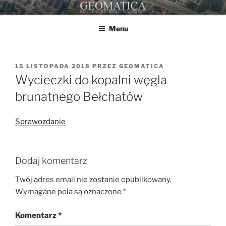
Przejdź
GEOMATICA
STUDENCKIE KOŁO NAUKOWE
do
Menu
treści
OPUBLIKOWANE
15 LISTOPADA 2018
PRZEZ
GEOMATICA
W
Wycieczki do kopalni węgla
brunatnego Bełchatów
Sprawozdanie
Dodaj komentarz
Twój adres email nie zostanie opublikowany.
Wymagane pola są oznaczone
*
Komentarz
*